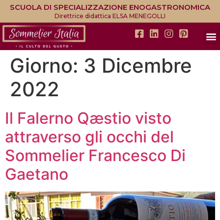
SCUOLA DI SPECIALIZZAZIONE ENOGASTRONOMICA
Direttrice didattica ELSA MENEGOLLI
Giorno:
3 Dicembre
2022
Il Falerno Qæstio visto
attraverso gli occhi del
Sommelier Francesco Di
Gaetano