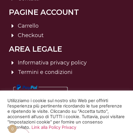
PAGINE ACCOUNT
Carrello
Checkout
AREA LEGALE
Informativa privacy policy
Termini e condizioni
Utilizziamo i cookie sul nostro sito Web per offrirti
l'esperienza più pertinente ricordando le tue preferenze
e ripetendo le visite. Cliccando su "Accetta tutto",
acconsenti all'uso di TUTTI i cookie. Tuttavia, puoi visitare
"Impostazioni cookie" per fornire un consenso
controllato.
Link alla Policy Privacy
© 2025 Sommelier Italia | Tutti i diritti riservati. | P.Iva:
0
02820400238