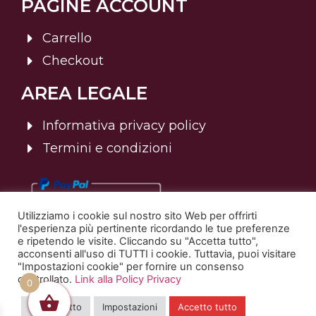
PAGINE ACCOUNT
Carrello
Checkout
AREA LEGALE
Informativa privacy policy
Termini e condizioni
Utilizziamo i cookie sul nostro sito Web per offrirti
l'esperienza più pertinente ricordando le tue preferenze
e ripetendo le visite. Cliccando su "Accetta tutto",
acconsenti all'uso di TUTTI i cookie. Tuttavia, puoi visitare
"Impostazioni cookie" per fornire un consenso
controllato.
Link alla Policy Privacy
© 2025 Sommelier Italia | Tutti i diritti riservati. | P.Iva:
0
02820400238
Rifiuta tutto
Impostazioni
Accetto tutto