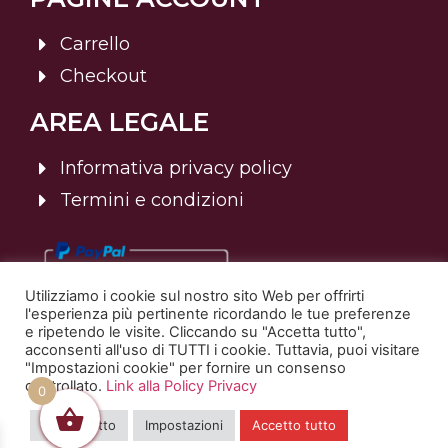
Carrello
Checkout
AREA LEGALE
Informativa privacy policy
Termini e condizioni
Utilizziamo i cookie sul nostro sito Web per offrirti
l'esperienza più pertinente ricordando le tue preferenze
e ripetendo le visite. Cliccando su "Accetta tutto",
acconsenti all'uso di TUTTI i cookie. Tuttavia, puoi visitare
"Impostazioni cookie" per fornire un consenso
controllato.
Link alla Policy Privacy
© 2025 Sommelier Italia | Tutti i diritti riservati. | P.Iva:
0
02820400238
Rifiuta tutto
Impostazioni
Accetto tutto