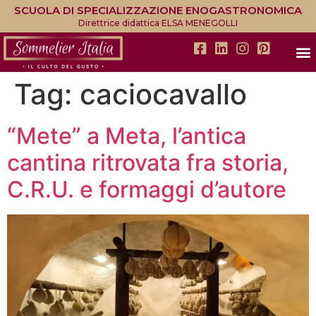
SCUOLA DI SPECIALIZZAZIONE ENOGASTRONOMICA
Direttrice didattica ELSA MENEGOLLI
Tag:
caciocavallo
“Mete” a Meta, l’antica
cantina ritrovata fra storia,
C.R.U. e formaggi d’autore