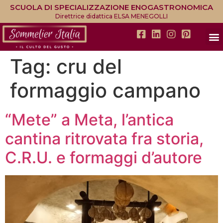
SCUOLA DI SPECIALIZZAZIONE ENOGASTRONOMICA
Direttrice didattica ELSA MENEGOLLI
Tag:
cru del
formaggio campano
“Mete” a Meta, l’antica
cantina ritrovata fra storia,
C.R.U. e formaggi d’autore