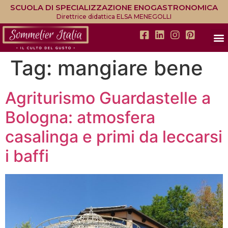
SCUOLA DI SPECIALIZZAZIONE ENOGASTRONOMICA
Direttrice didattica ELSA MENEGOLLI
Tag:
mangiare bene
Agriturismo Guardastelle a
Bologna: atmosfera
casalinga e primi da leccarsi
i baffi