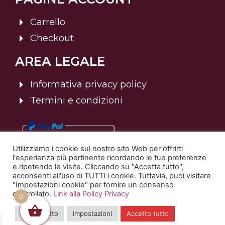
Carrello
Checkout
AREA LEGALE
Informativa privacy policy
Termini e condizioni
Utilizziamo i cookie sul nostro sito Web per offrirti
l'esperienza più pertinente ricordando le tue preferenze
e ripetendo le visite. Cliccando su "Accetta tutto",
acconsenti all'uso di TUTTI i cookie. Tuttavia, puoi visitare
"Impostazioni cookie" per fornire un consenso
controllato.
Link alla Policy Privacy
© 2025 Sommelier Italia | Tutti i diritti riservati. | P.Iva:
0
02820400238
Rifiuta tutto
Impostazioni
Accetto tutto