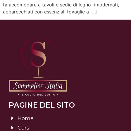
fa accomodare a tavoli e sedie di legno rimodernati,
apparecchiati con essenziali tovaglie a […]
PAGINE DEL SITO
Home
Corsi