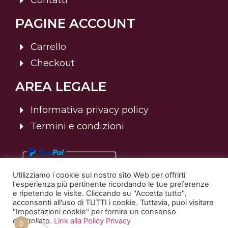
Contatti
PAGINE ACCOUNT
Carrello
Checkout
AREA LEGALE
Informativa privacy policy
Termini e condizioni
Utilizziamo i cookie sul nostro sito Web per offrirti
l'esperienza più pertinente ricordando le tue preferenze
e ripetendo le visite. Cliccando su "Accetta tutto",
acconsenti all'uso di TUTTI i cookie. Tuttavia, puoi visitare
"Impostazioni cookie" per fornire un consenso
controllato.
Link alla Policy Privacy
© 2025 Sommelier Italia | Tutti i diritti riservati. | P.Iva:
0