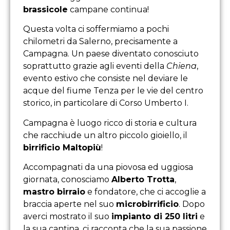
brassicole
campane continua!
Questa volta ci soffermiamo a pochi
chilometri da Salerno, precisamente a
Campagna. Un paese diventato conosciuto
soprattutto grazie agli eventi della
Chiena
,
evento estivo che consiste nel deviare le
acque del fiume Tenza per le vie del centro
storico, in particolare di Corso Umberto I.
Campagna è luogo ricco di storia e cultura
che racchiude un altro piccolo gioiello, il
birrificio Maltopiù
!
Accompagnati da una piovosa ed uggiosa
giornata, conosciamo
Alberto Trotta
,
mastro birraio
e fondatore, che ci accoglie a
braccia aperte nel suo
microbirrificio
. Dopo
averci mostrato il suo
impianto di 250 litri
e
la sua cantina, ci racconta che la sua passione