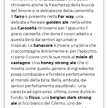
ritroviamo anche la freschezza della buccia
del limone e la delicatezza della camomilla.
Il
farro
è presente nella
Far way
, una
delicata e floreale
golden ale
; nella white
ipa
Carosella
ritroviamo per l’appunto il
grano carosella, che dona il corpo adatto a
questa birra dai sentori agrumati e
tropicali. La
Sanacore
è invece una birra che
ci accompagna dolcemente e, per l’appunto,
ci
sana il cuore
con le sue note al
miele di
castagno
. Una
honey strong ale
che ci
mostra come questo genere di ingrediente
possa combaciare e fondersi perfettamente
al mondo della birra. Bella, ambrata, dai
sentori perfettamente equilibrati… una
carezza ad ogni sorso. Ultima, come dulcis in
fundo, la
Ficus
, una
belgian dark strong
ale
al fico bianco del Cilento, uno dei