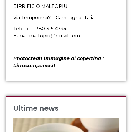
BIRRIFICIO MALTOPIU’
Via Tempone 47 – Campagna, Italia
Telefono 380 315 4734
E-mail maltopiu@gmail.com
Photocredit immagine di copertina :
birracampania.it
Ultime news
IL
OR