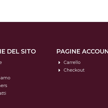
E DEL SITO
PAGINE ACCOU
e
Carrello
Checkout
siamo
ners
tti