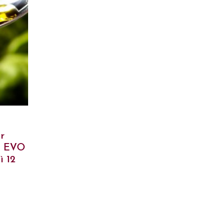
r
 – EVO
ì 12