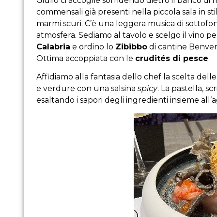
Giulio ci accoglie sorridendo dietro il banco d
commensali già presenti nella piccola sala in st
marmi scuri. C’è una leggera musica di sottofo
atmosfera. Sediamo al tavolo e scelgo il vino pe
Calabria
e ordino lo
Zibibbo
di cantine Benve
Ottima accoppiata con le
crudités di pesce
.
Affidiamo alla fantasia dello chef la scelta dell
e verdure con una salsina
spicy
. La pastella, s
esaltando i sapori degli ingredienti insieme all’a