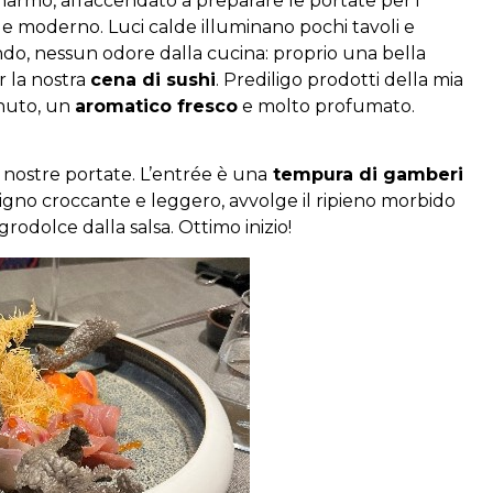
i marmo, affaccendato a preparare le portate per i
ile moderno. Luci calde illuminano pochi tavoli e
ndo, nessun odore dalla cucina: proprio una bella
r la nostra
cena di sushi
. Prediligo prodotti della mia
nuto, un
aromatico fresco
e molto profumato.
e nostre portate. L’entrée è una
tempura di gamberi
crigno croccante e leggero, avvolge il ripieno morbido
grodolce dalla salsa. Ottimo inizio!