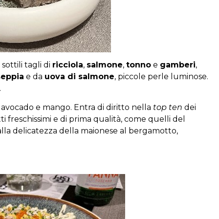
ttili tagli di
ricciola
,
salmone
,
tonno
e
gamberi
,
seppia
e da
uova di salmone
, piccole perle luminose.
…
, avocado e mango. Entra di diritto nella
top ten
dei
utti freschissimi e di prima qualità, come quelli del
lla delicatezza della maionese al bergamotto,