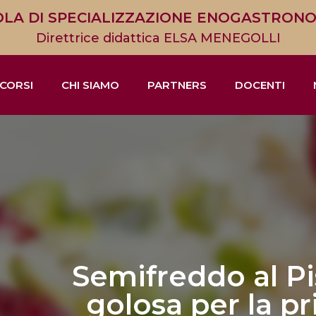
LA DI SPECIALIZZAZIONE ENOGASTRON
Direttrice didattica ELSA MENEGOLLI
CORSI
CHI SIAMO
PARTNERS
DOCENTI
Semifreddo al Pi
golosa per la pr