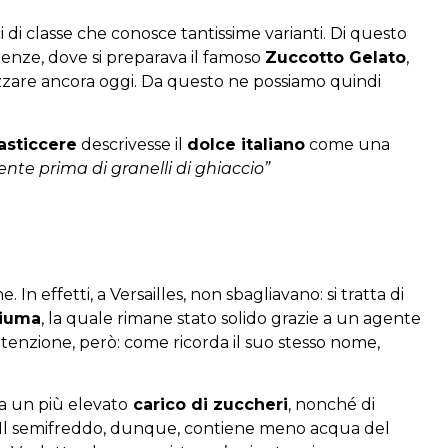
olci di classe che conosce tantissime varianti. Di questo
irenze, dove si preparava il famoso
Zuccotto Gelato
,
zzare ancora oggi. Da questo ne possiamo quindi
asticcere
descrivesse il
dolce italiano
come una
nte prima di granelli di ghiaccio”
 In effetti, a Versailles, non sbagliavano: si tratta di
iuma
, la quale rimane stato solido grazie a un agente
ttenzione, però: come ricorda il suo stesso nome,
ta un più elevato
carico di zuccheri
, nonché di
Il semifreddo, dunque, contiene meno acqua del