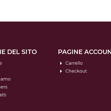
E DEL SITO
PAGINE ACCOU
e
Carrello
Checkout
siamo
ners
tti