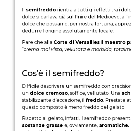
Il
semifreddo
rientra a tutti gli effetti tra i d
dolce si parlava già sul finire del Medioevo, a F
dolce che possiamo, per nostra fortuna, appre
dedurre l’origine assolutamente locale.
Pare che alla
Corte di Versailles
il
maestro p
“
crema mai vista, vellutata e morbida, totalme
Cos’è il semifreddo?
Difficile descrivere un semifreddo con precisione.
un
dolce cremoso
, soffice, vellutato. Una
sch
stabilizzante d’eccezione, il
freddo
. Prestate a
questo composto è meno freddo del gelato.
Rispetto al gelato, infatti, il semifreddo presen
sostanze grasse
e, ovviamente,
aromatiche.