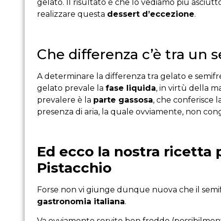
gelato. Il risultato è che lo vediamo più asciut
realizzare questa
dessert d’eccezione
.
Che differenza c’è tra un 
A determinare la differenza tra gelato e semifr
gelato prevale la
fase liquida
, in virtù della
prevalere è la
parte gassosa
, che conferisce l
presenza di aria, la quale ovviamente, non con
Ed ecco la nostra ricetta 
Pistacchio
Forse non vi giunge dunque nuova che il sem
gastronomia italiana
.
Va ovviamente servito ben freddo (possibilment