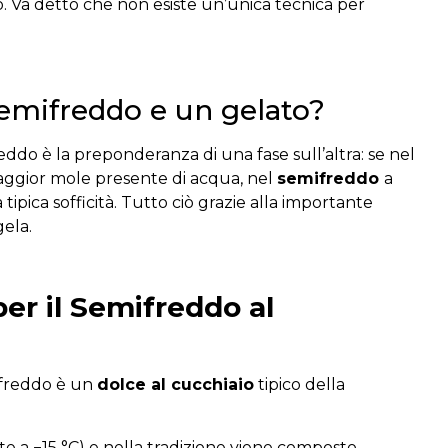
to. Va detto che non esiste un’unica tecnica per
semifreddo e un gelato?
eddo è la preponderanza di una fase sull’altra: se nel
 maggior mole presente di acqua, nel
semifreddo
a
a tipica sofficità. Tutto ciò grazie alla importante
gela.
per il Semifreddo al
ifreddo è un
dolce al cucchiaio
tipico della
e a −15 °C) e nella tradizione viene composto