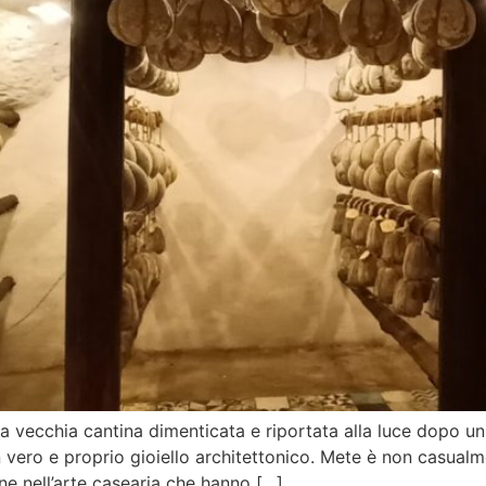
a vecchia cantina dimenticata e riportata alla luce dopo u
n vero e proprio gioiello architettonico. Mete è non casual
ne nell’arte casearia che hanno […]