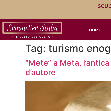
SCUO
HOME
Tag:
turismo eno
“Mete” a Meta, l’antica 
d’autore