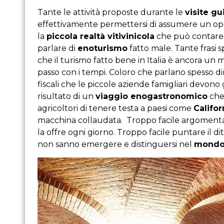
Tante le attività proposte durante le
visite gu
effettivamente permettersi di assumere un o
la
piccola realtà vitivinicola
che può contare s
parlare di
enoturismo
fatto male. Tante frasi 
che il turismo fatto bene in Italia è ancora un 
passo con i tempi. Coloro che parlano spesso d
fiscali che le piccole aziende famigliari devono g
risultato di un
viaggio enogastronomico
che 
agricoltori di tenere testa a paesi come
Califor
macchina collaudata. Troppo facile argomentare 
la offre ogni giorno. Troppo facile puntare il dit
non sanno emergere e distinguersi nel
mondo 