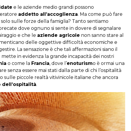
idate
e le aziende medio grandi possono
peratore
addetto all’accoglienza
. Ma come può fare
olo sulle forze della famiglia? Tanto sentiamo
sprecate dove ognuno si sente in dovere di segnalare
miraggio e che le
aziende agricole
non sanno stare al
imenticano delle oggettive difficoltà economiche e
estire. La sensazione è che tali affermazioni siano il
mette in evidenza la grande incapacità dei nostri
nia
o come la
Francia
, dove l’
enoturism
o è ormai una
senza essere mai stati dalla parte di chi l’ospitalità
o sulle piccole realtà vitivinicole italiane che ancora
dell’ospitalità
.