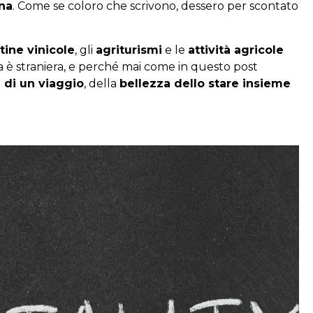
ana
. Come se coloro che scrivono, dessero per scontato
tine vinicole
, gli
agriturismi
e le
attività agricole
ela è straniera, e perché mai come in questo post
 di un viaggio
, della
bellezza dello stare insieme