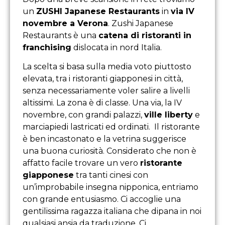
un
ZUSHI Japanese Restaurants
in
via IV
novembre a Verona
. Zushi Japanese
Restaurants è una
catena di ristoranti in
franchising
dislocata in nord Italia.
La scelta si basa sulla media voto piuttosto
elevata, tra i ristoranti giapponesi in città,
senza necessariamente voler salire a livelli
altissimi. La zona è di classe. Una via, la IV
novembre, con grandi palazzi,
ville liberty
e
marciapiedi lastricati ed ordinati. Il ristorante
è ben incastonato e la vetrina suggerisce
una buona curiosità. Considerato che non è
affatto facile trovare un vero
ristorante
giapponese
tra tanti cinesi con
un’improbabile insegna nipponica, entriamo
con grande entusiasmo. Ci accoglie una
gentilissima ragazza italiana che dipana in noi
qualsiasi ansia da traduzione. Ci