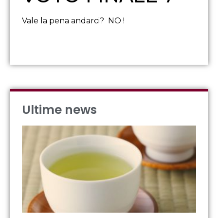
Vale la pena andarci? NO !
Ultime news
IL
OR
DE
FO
Visu