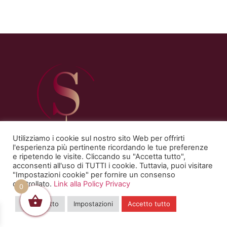
Utilizziamo i cookie sul nostro sito Web per offrirti
l'esperienza più pertinente ricordando le tue preferenze
e ripetendo le visite. Cliccando su "Accetta tutto",
acconsenti all'uso di TUTTI i cookie. Tuttavia, puoi visitare
"Impostazioni cookie" per fornire un consenso
PAGINE DEL SITO
controllato.
Link alla Policy Privacy
0
Home
Rifiuta tutto
Impostazioni
Accetto tutto
Corsi