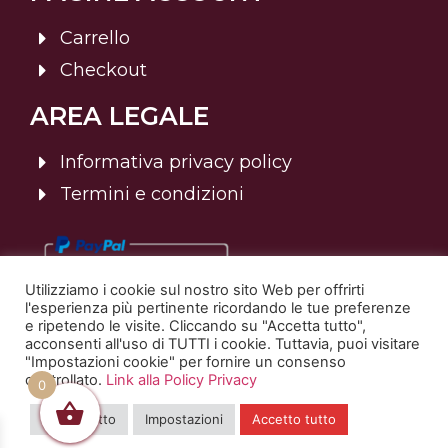
Carrello
Checkout
AREA LEGALE
Informativa privacy policy
Termini e condizioni
Utilizziamo i cookie sul nostro sito Web per offrirti
l'esperienza più pertinente ricordando le tue preferenze
e ripetendo le visite. Cliccando su "Accetta tutto",
acconsenti all'uso di TUTTI i cookie. Tuttavia, puoi visitare
"Impostazioni cookie" per fornire un consenso
controllato.
Link alla Policy Privacy
© 2025 Sommelier Italia | Tutti i diritti riservati. | P.Iva:
0
02820400238
Rifiuta tutto
Impostazioni
Accetto tutto
Credits sito web: