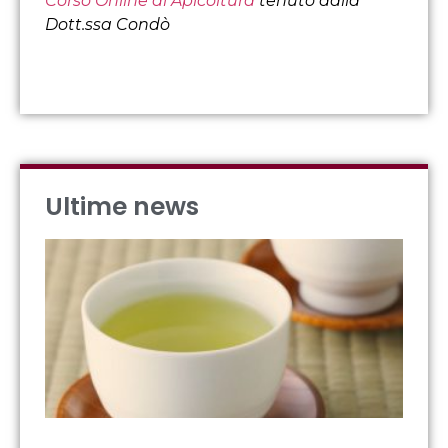
Corso Online di Apicoltura
tenuto dalla
Dott.ssa Condò
Ultime news
IL
OR
DE
FO
Visu