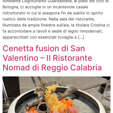
Ambiente L’Agriturismo Guardastelle, ai piedi dei colli di
Bologna, ci accoglie in un incantevole casale
ristrutturato in cui si assapora fin da subito lo spirito
rustico della tradizione. Nella sala del ristorante,
illuminata da ampie finestre sull’aia, la titolare Cristina ci
fa accomodare a tavoli e sedie di legno rimodernati,
apparecchiati con essenziali tovaglie a […]
Cenetta fusion di San
Valentino – Il Ristorante
Nomad di Reggio Calabria